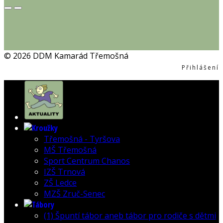
© 2026 DDM Kamarád Třemošná
Přihlášení
Třemošná - Tyršova
MŠ Třemošná
Sport Centrum Chanos
IZŠ Trnová
ZŠ Ledce
MZŠ Zruč-Senec
(1) Špuntí tábor aneb tábor pro rodiče s dětmi