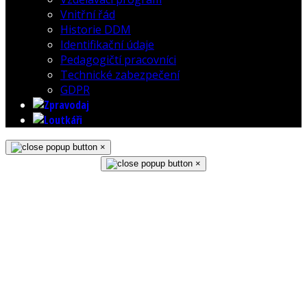
Vnitřní řád
Historie DDM
Identifikační údaje
Pedagogičtí pracovníci
Technické zabezpečení
GDPR
×
×