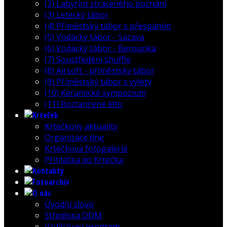
(2) Labyrint ztraceného poznání
(3) Letecký tábor
(4) Příměstský tábor s přespáním
(5) Vodácký tábor - Sázava
(6) Vodácký tábor - Berounka
(7) Soustředění shuffle
(8) Airsoft - příměstský tábor
(9) Příměstský tábor s výlety
(10) Keramické sympozium
(11) Roztančené léto
Krtečkovy aktuality
Organizace dne
Krtečkova fotogalerie
Přihláška do Krtečka
Úvodní slovo
Střediska DDM
Vzdělávací program