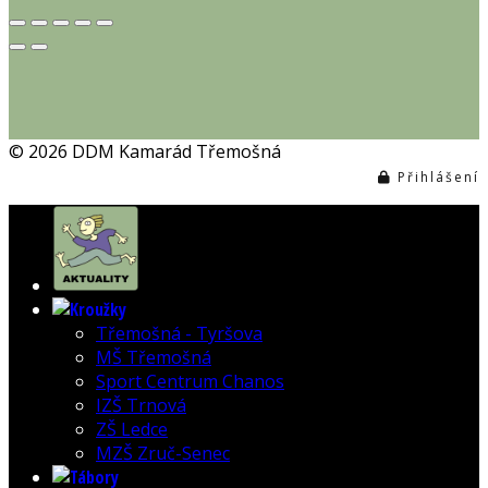
© 2026 DDM Kamarád Třemošná
Přihlášení
Třemošná - Tyršova
MŠ Třemošná
Sport Centrum Chanos
IZŠ Trnová
ZŠ Ledce
MZŠ Zruč-Senec