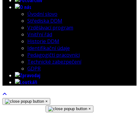
Úvodní slovo
Střediska DDM
Vzdělávací program
Vnitřní řád
Historie DDM
Identifikační údaje
Pedagogičtí pracovníci
Technické zabezpečení
GDPR
×
×