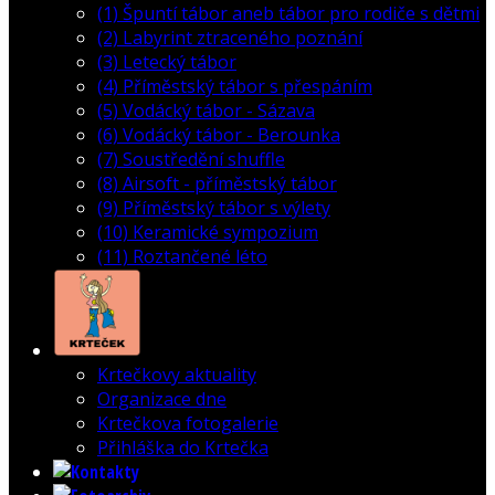
(1) Špuntí tábor aneb tábor pro rodiče s dětmi
(2) Labyrint ztraceného poznání
(3) Letecký tábor
(4) Příměstský tábor s přespáním
(5) Vodácký tábor - Sázava
(6) Vodácký tábor - Berounka
(7) Soustředění shuffle
(8) Airsoft - příměstský tábor
(9) Příměstský tábor s výlety
(10) Keramické sympozium
(11) Roztančené léto
Krtečkovy aktuality
Organizace dne
Krtečkova fotogalerie
Přihláška do Krtečka